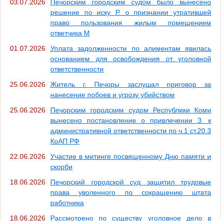
03.07.2026
Печорским городским судом было вынесено
решение по иску Р. о признании утратившей
право пользования жилым помещением
ответчика М
01.07.2026
Уплата задолженности по алиментам явилась
основанием для освобождения от уголовной
ответственности
25.06.2026
Житель г. Печоры заслушал приговор за
нанесение побоев и угрозу убийством
25.06.2026
Печорским городским судом Республики Коми
вынесено постановление о привлечении З. к
административной ответственности по ч.1 ст.20.3
КоАП РФ
22.06.2026
Участие в митинге посвященному Дню памяти и
скорби
18.06.2026
Печорский городской суд защитил трудовые
права уволенного по сокращению штата
работника
18.06.2026
Рассмотрено по существу уголовное дело в