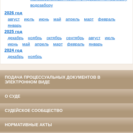
водозабору
2026 год
август
июль
июнь
май
апрель
март
февраль
январь
2025 год
декабрь
ноябрь
октябрь
сентябрь
август
июль
июнь
май
апрель
март
февраль
январь
2024 год
декабрь
ноябрь
ПОДАЧА ПРОЦЕССУАЛЬНЫХ ДОКУМЕНТОВ В
ЭЛЕКТРОННОМ ВИДЕ
О СУДЕ
СУДЕЙСКОЕ СООБЩЕСТВО
НОРМАТИВНЫЕ АКТЫ