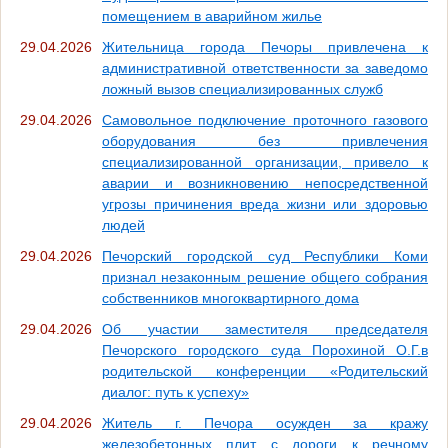
помещением в аварийном жилье
29.04.2026
Жительница города Печоры привлечена к
административной ответственности за заведомо
ложный вызов специализированных служб
29.04.2026
Самовольное подключение проточного газового
оборудования без привлечения
специализированной организации, привело к
аварии и возникновению непосредственной
угрозы причинения вреда жизни или здоровью
людей
29.04.2026
Печорский городской суд Республики Коми
признал незаконным решение общего собрания
собственников многоквартирного дома
29.04.2026
Об участии заместителя председателя
Печорского городского суда Порохиной О.Г.в
родительской конференции «Родительский
диалог: путь к успеху»
29.04.2026
Житель г. Печора осужден за кражу
железобетонных плит с дороги к речному