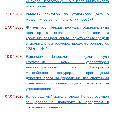
«Печора» к ответчику Ч. о выселении из жилого
помещения
21.07.2026
Вынесен приговор по уголовному делу о
мошенничестве при получении пособий
17.07.2026
Житель гор. Печоры заслушал обвинительный
приговор за незаконное приобретение и
хранение без цели сбыта наркотических средств
в значительном размере, предусмотренного ст.
228 ч. 1 УК РФ
10.07.2026
Решением Печорского городского суда
Республики Коми удовлетворен
административный иск Печорского
межрайонного прокурора о прекращении
действия права на управление транспортными
средствами, обязании сдать водительское
удостоверение
07.07.2026
Ранее судимый житель города Печора осужден
за управление транспортным средством в
состоянии опьянения